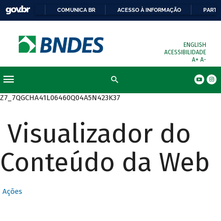
COMUNICA BR
ACESSO À INFORMAÇÃO
PARTI
ENGLISH
ACESSIBILIDADE
A+
A-
Busca
Z7_7QGCHA41L06460Q04A5N423K37
Visualizador do
Conteúdo da Web
Ações