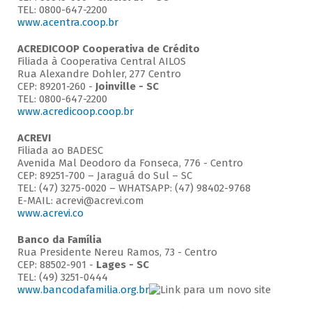
TEL: 0800-647-2200
www.acentra.coop.br
ACREDICOOP Cooperativa de Crédito
Filiada à Cooperativa Central AILOS
Rua Alexandre Dohler, 277 Centro
CEP: 89201-260 -
Joinville - SC
TEL: 0800-647-2200
www.acredicoop.coop.br
ACREVI
Filiada ao BADESC
Avenida Mal Deodoro da Fonseca, 776 - Centro
CEP: 89251-700 – Jaraguá do Sul – SC
TEL: (47) 3275-0020 – WHATSAPP: (47) 98402-9768
E-MAIL: acrevi@acrevi.com
www.acrevi.co
Banco da Família
Rua Presidente Nereu Ramos, 73 - Centro
CEP: 88502-901 -
Lages - SC
TEL: (49) 3251-0444
www.bancodafamilia.org.br