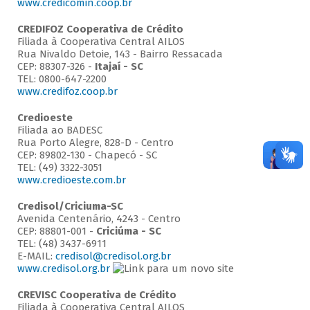
www.credicomin.coop.br
CREDIFOZ Cooperativa de Crédito
Filiada à Cooperativa Central AILOS
Rua Nivaldo Detoie, 143 - Bairro Ressacada
CEP: 88307-326 -
Itajaí - SC
TEL: 0800-647-2200
www.credifoz.coop.br
Credioeste
Filiada ao BADESC
Rua Porto Alegre, 828-D - Centro
CEP: 89802-130 - Chapecó - SC
TEL: (49) 3322-3051
www.credioeste.com.br
Credisol/Criciuma-SC
Avenida Centenário, 4243 - Centro
CEP: 88801-001 -
Criciúma - SC
TEL: (48) 3437-6911
E-MAIL:
credisol@credisol.org.br
www.credisol.org.br
CREVISC Cooperativa de Crédito
Filiada à Cooperativa Central AILOS