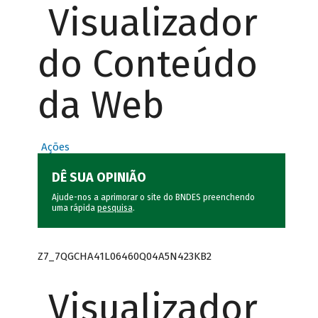
Visualizador
do Conteúdo
da Web
Ações
DÊ SUA OPINIÃO
Ajude-nos a aprimorar o site do BNDES preenchendo
uma rápida
pesquisa
.
Z7_7QGCHA41L06460Q04A5N423KB2
Visualizador