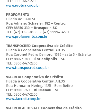
TEL: 0800-647-2200
www.evolua.coop.br
PROFOMENTO
Filiada ao BADESC
Rua Adriano Schaefer, 182 – Centro.
CEP: 88350-330
– Brusque – SC
TEL: (47) 3396-0100 - (47) 99994-4533
www.profomento.com.br
TRANSPOCRED Cooperativa de Crédito
Filiada à Cooperativa Central AILOS
Rua Coronel Pedro Demoro, 1595 - sala 5 - Estreito
CEP: 88075-301
- Florianópolis - SC
TEL: 0800-647-2200
www.transpocred.coop.br
VIACREDI Cooperativa de Crédito
Filiada à Cooperativa Central AILOS
Rua Hermann Hering, 1125 - Bom Retiro
CEP: 89010-923
- Blumenau - SC
TEL: 0800-647-2200
www.viacredi.coop.br
VIACREDI ALTO VALE Cooperativa de Crédito