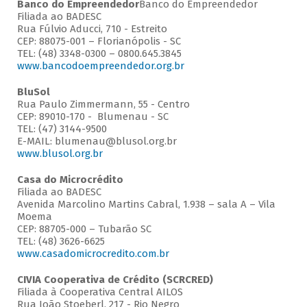
Banco do Empreendedor
Banco do Empreendedor
Filiada ao BADESC
Rua Fúlvio Aducci, 710 - Estreito
CEP: 88075-001 – Florianópolis - SC
TEL: (48) 3348-0300 – 0800.645.3845
www.bancodoempreendedor.org.br
BluSol
Rua Paulo Zimmermann, 55 - Centro
CEP: 89010-170 - Blumenau - SC
TEL: (47) 3144-9500
E-MAIL: blumenau@blusol.org.br
www.blusol.org.br
Casa do Microcrédito
Filiada ao BADESC
Avenida Marcolino Martins Cabral, 1.938 – sala A – Vila
Moema
CEP: 88705-000 – Tubarão SC
TEL: (48) 3626-6625
www.casadomicrocredito.com.br
CIVIA Cooperativa de Crédito (SCRCRED)
Filiada à Cooperativa Central AILOS
Rua João Stoeberl, 217 - Rio Negro