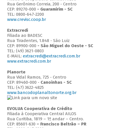
Rua Gerônimo Correia, 200 - Centro
CEP: 89270-000
- Guaramirim - SC
TEL: 0800-647-2200
www.crevisc.coop.br
Extracredi
Filiada ao BADESC
Rua Tiradentes, 1.848 - São Luiz
CEP: 89900-000
-
São Miguel do Oeste - SC
TEL: (49) 3621-0803
E-MAIL:
extracredi@extracredi.com.br
www.extracredi.com.br
Planorte
Rua Vidal Ramos, 725 - Centro
CEP: 89460-000 -
Canoinhas - SC
TEL: (47) 3622-4825
www.bancodoplanaltonorte.org.br
EVOLUA Cooperativa de Crédito
Filiada à Cooperativa Central AILOS
Rua Curitiba, 1819 – 1º andar – Centro.
CEP: 85601-630
– Francisco Beltrão – PR