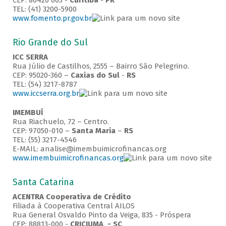
CEP: 80420 063 -
Curitiba
-
PR
TEL: (41) 3200-5900
www.fomento.pr.gov.br
Rio Grande do Sul
ICC SERRA
Rua Júlio de Castilhos, 2555 – Bairro São Pelegrino.
CEP: 95020-360 –
Caxias do Sul
-
RS
TEL: (54) 3217-8787
www.iccserra.org.br
IMEMBUÍ
Rua Riachuelo, 72 – Centro.
CEP: 97050-010 –
Santa Maria
–
RS
TEL: (55) 3217-4546
E-MAIL: analise@imembuimicrofinancas.org
www.imembuimicrofinancas.org
Santa Catarina
ACENTRA Cooperativa de Crédito
Filiada à Cooperativa Central AILOS
Rua General Osvaldo Pinto da Veiga, 835 - Próspera
CEP: 88813-000 -
CRICIUMA - SC