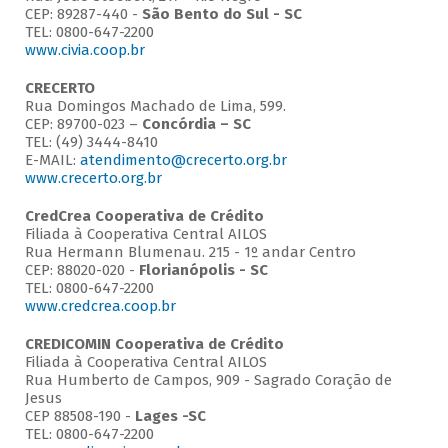
CEP: 89287-440 -
São Bento do Sul - SC
TEL: 0800-647-2200
www.civia.coop.br
CRECERTO
Rua Domingos Machado de Lima, 599.
CEP: 89700-023 –
Concórdia – SC
TEL: (49) 3444-8410
E-MAIL:
atendimento@crecerto.org.br
www.crecerto.org.br
CredCrea Cooperativa de Crédito
Filiada à Cooperativa Central AILOS
Rua Hermann Blumenau. 215 - 1º andar Centro
CEP: 88020-020 -
Florianópolis - SC
TEL: 0800-647-2200
www.credcrea.coop.br
CREDICOMIN Cooperativa de Crédito
Filiada à Cooperativa Central AILOS
Rua Humberto de Campos, 909 - Sagrado Coração de
Jesus
CEP 88508-190 -
Lages -SC
TEL: 0800-647-2200