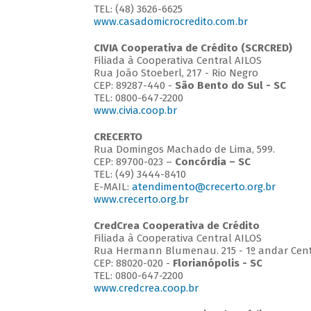
TEL: (48) 3626-6625
www.casadomicrocredito.com.br
CIVIA Cooperativa de Crédito (SCRCRED)
Filiada à Cooperativa Central AILOS
Rua João Stoeberl, 217 - Rio Negro
CEP: 89287-440 -
São Bento do Sul - SC
TEL: 0800-647-2200
www.civia.coop.br
CRECERTO
Rua Domingos Machado de Lima, 599.
CEP: 89700-023 –
Concórdia – SC
TEL: (49) 3444-8410
E-MAIL:
atendimento@crecerto.org.br
www.crecerto.org.br
CredCrea Cooperativa de Crédito
Filiada à Cooperativa Central AILOS
Rua Hermann Blumenau. 215 - 1º andar Cen
CEP: 88020-020 -
Florianópolis - SC
TEL: 0800-647-2200
www.credcrea.coop.br