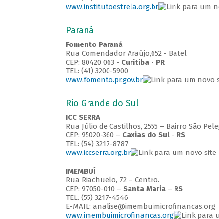
www.institutoestrela.org.br
Paraná
Fomento Paraná
Rua Comendador Araújo,652 - Batel
CEP: 80420 063 -
Curitiba
-
PR
TEL: (41) 3200-5900
www.fomento.pr.gov.br
Rio Grande do Sul
ICC SERRA
Rua Júlio de Castilhos, 2555 – Bairro São Pele
CEP: 95020-360 –
Caxias do Sul
-
RS
TEL: (54) 3217-8787
www.iccserra.org.br
IMEMBUÍ
Rua Riachuelo, 72 – Centro.
CEP: 97050-010 –
Santa Maria
–
RS
TEL: (55) 3217-4546
E-MAIL: analise@imembuimicrofinancas.org
www.imembuimicrofinancas.org