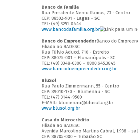
Banco da Família
Rua Presidente Nereu Ramos, 73 - Centro
CEP: 88502-901 -
Lages - SC
TEL: (49) 3251-0444
www.bancodafamilia.org.br
Banco do Empreendedor
Banco do Empreen
Filiada ao BADESC
Rua Fúlvio Aducci, 710 - Estreito
CEP: 88075-001 – Florianópolis - SC
TEL: (48) 3348-0300 – 0800.645.3845
www.bancodoempreendedor.org.br
BluSol
Rua Paulo Zimmermann, 55 - Centro
CEP: 89010-170 - Blumenau - SC
TEL: (47) 3144-9500
E-MAIL: blumenau@blusol.org.br
www.blusol.org.br
Casa do Microcrédito
Filiada ao BADESC
Avenida Marcolino Martins Cabral, 1.938 – sa
CEP: 88705-000 – Tubarão SC