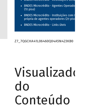
BNDES Microcrédito - Agentes Operadores
(1º piso)
BNDES Microcrédito - Instituições com rede
própria de agentes operadores (2º piso)
BNDES Microcrédito - Links úteis
Z7_7QGCHA41L06460Q04A5N423KB0
Visualizador
do
Conteúdo