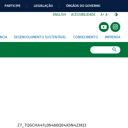
PARTICIPE
LEGISLAÇÃO
ÓRGÃOS DO GOVERNO
⁣
ENGLISH
ACESSIBILIDADE
A+
A-
NCIA
DESENVOLVIMENTO SUSTENTÁVEL
CONHECIMENTO
IMPRENSA
Busca
Z7_7QGCHA41L06460Q04A5N423KJ3