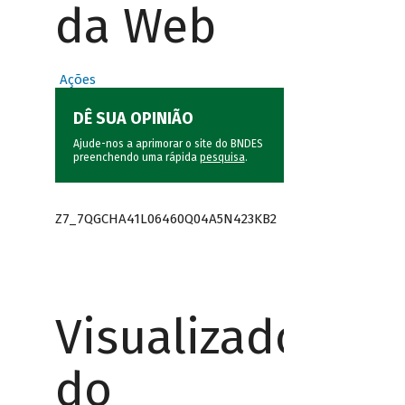
da Web
Ações
DÊ SUA OPINIÃO
Ajude-nos a aprimorar o site do BNDES
preenchendo uma rápida
pesquisa
.
Z7_7QGCHA41L06460Q04A5N423KB2
Visualizador
do