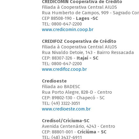
CREDICOMIN Cooperativa de Crédito
Filiada à Cooperativa Central AILOS
Rua Humberto de Campos, 909 - Sagrado Cor
CEP 88508-190 -
Lages -SC
TEL: 0800-647-2200
www.credicomin.coop.br
CREDIFOZ Cooperativa de Crédito
Filiada à Cooperativa Central AILOS
Rua Nivaldo Detoie, 143 - Bairro Ressacada
CEP: 88307-326 -
Itajaí - SC
TEL: 0800-647-2200
www.credifoz.coop.br
Credioeste
Filiada ao BADESC
Rua Porto Alegre, 828-D - Centro
CEP: 89802-130 - Chapecó - SC
TEL: (49) 3322-3051
www.credioeste.com.br
Credisol/Criciuma-SC
Avenida Centenário, 4243 - Centro
CEP: 88801-001 -
Criciúma - SC
TEL: (48) 3437-6911