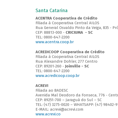
Santa Catarina
ACENTRA Cooperativa de Crédito
Filiada à Cooperativa Central AILOS
Rua General Osvaldo Pinto da Veiga, 835 - Pr
CEP: 88813-000 -
CRICIUMA - SC
TEL: 0800-647-2200
www.acentra.coop.br
ACREDICOOP Cooperativa de Crédito
Filiada à Cooperativa Central AILOS
Rua Alexandre Dohler, 277 Centro
CEP: 89201-260 -
Joinville - SC
TEL: 0800-647-2200
www.acredicoop.coop.br
ACREVI
Filiada ao BADESC
Avenida Mal Deodoro da Fonseca, 776 - Cent
CEP: 89251-700 – Jaraguá do Sul – SC
TEL: (47) 3275-0020 – WHATSAPP: (47) 98402-
E-MAIL: acrevi@acrevi.com
www.acrevi.co