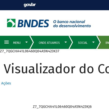
Z7_7QGCHA41L06460Q04A5N423K37
Visualizador do 
Ações
Z7_7QGCHA41L06460Q04A5N423KJ6