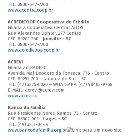
TEL: 0800-647-2200
www.acentra.coop.br
ACREDICOOP Cooperativa de Crédito
Filiada à Cooperativa Central AILOS
Rua Alexandre Dohler, 277 Centro
CEP: 89201-260 -
Joinville - SC
TEL: 0800-647-2200
www.acredicoop.coop.br
ACREVI
Filiada ao BADESC
Avenida Mal Deodoro da Fonseca, 776 - Centro
CEP: 89251-700 – Jaraguá do Sul – SC
TEL: (47) 3275-0020 – WHATSAPP: (47) 98402-9768
E-MAIL: acrevi@acrevi.com
www.acrevi.co
Banco da Família
Rua Presidente Nereu Ramos, 73 - Centro
CEP: 88502-901 -
Lages - SC
TEL: (49) 3251-0444
www.bancodafamilia.org.br