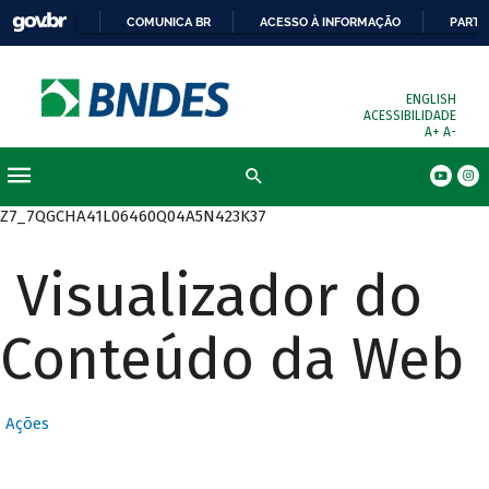
COMUNICA BR
ACESSO À INFORMAÇÃO
PARTI
ENGLISH
ACESSIBILIDADE
A+
A-
Busca
Z7_7QGCHA41L06460Q04A5N423K37
Visualizador do
Conteúdo da Web
Ações