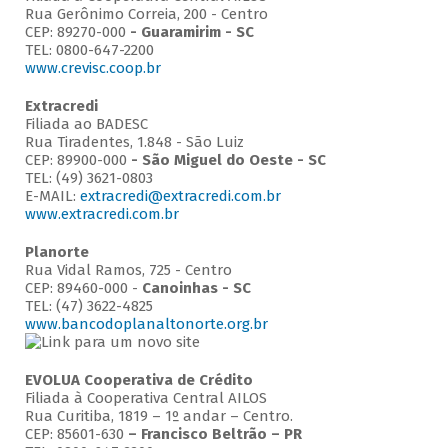
Rua Gerônimo Correia, 200 - Centro
CEP: 89270-000
- Guaramirim - SC
TEL: 0800-647-2200
www.crevisc.coop.br
Extracredi
Filiada ao BADESC
Rua Tiradentes, 1.848 - São Luiz
CEP: 89900-000
-
São Miguel do Oeste - SC
TEL: (49) 3621-0803
E-MAIL:
extracredi@extracredi.com.br
www.extracredi.com.br
Planorte
Rua Vidal Ramos, 725 - Centro
CEP: 89460-000 -
Canoinhas - SC
TEL: (47) 3622-4825
www.bancodoplanaltonorte.org.br
EVOLUA Cooperativa de Crédito
Filiada à Cooperativa Central AILOS
Rua Curitiba, 1819 – 1º andar – Centro.
CEP: 85601-630
– Francisco Beltrão – PR