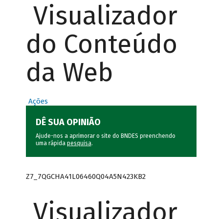
Visualizador
do Conteúdo
da Web
Ações
DÊ SUA OPINIÃO
Ajude-nos a aprimorar o site do BNDES preenchendo
uma rápida
pesquisa
.
Z7_7QGCHA41L06460Q04A5N423KB2
Visualizador