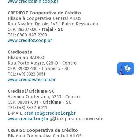
www.credicomin.coop.br
CREDIFOZ Cooperativa de Crédito
Filiada à Cooperativa Central AILOS
Rua Nivaldo Detoie, 143 - Bairro Ressacada
CEP: 88307-326 -
Itajaí - SC
TEL: 0800-647-2200
www.credifoz.coop.br
Credioeste
Filiada ao BADESC
Rua Porto Alegre, 828-D - Centro
CEP: 89802-130 - Chapecó - SC
TEL: (49) 3322-3051
www.credioeste.com.br
Credisol/Criciuma-SC
Avenida Centenário, 4243 - Centro
CEP: 88801-001 -
Criciúma - SC
TEL: (48) 3437-6911
E-MAIL:
credisol@credisol.org.br
www.credisol.org.br
CREVISC Cooperativa de Crédito
Filiada à Cooperativa Central AILOS