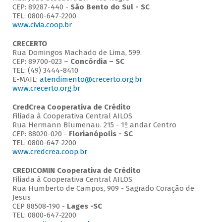
CEP: 89287-440 -
São Bento do Sul - SC
TEL: 0800-647-2200
www.civia.coop.br
CRECERTO
Rua Domingos Machado de Lima, 599.
CEP: 89700-023 –
Concórdia – SC
TEL: (49) 3444-8410
E-MAIL:
atendimento@crecerto.org.br
www.crecerto.org.br
CredCrea Cooperativa de Crédito
Filiada à Cooperativa Central AILOS
Rua Hermann Blumenau. 215 - 1º andar Centro
CEP: 88020-020 -
Florianópolis - SC
TEL: 0800-647-2200
www.credcrea.coop.br
CREDICOMIN Cooperativa de Crédito
Filiada à Cooperativa Central AILOS
Rua Humberto de Campos, 909 - Sagrado Coração de
Jesus
CEP 88508-190 -
Lages -SC
TEL: 0800-647-2200