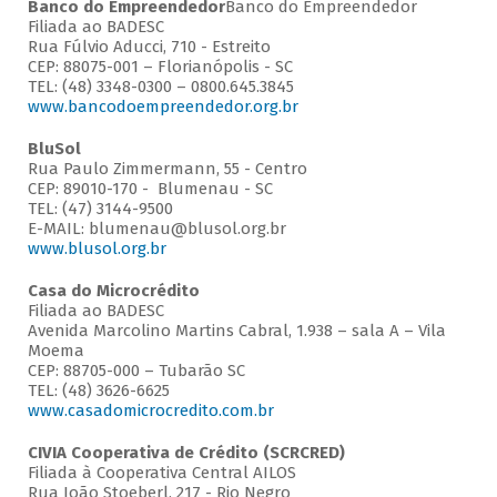
Banco do Empreendedor
Banco do Empreendedor
Filiada ao BADESC
Rua Fúlvio Aducci, 710 - Estreito
CEP: 88075-001 – Florianópolis - SC
TEL: (48) 3348-0300 – 0800.645.3845
www.bancodoempreendedor.org.br
BluSol
Rua Paulo Zimmermann, 55 - Centro
CEP: 89010-170 - Blumenau - SC
TEL: (47) 3144-9500
E-MAIL: blumenau@blusol.org.br
www.blusol.org.br
Casa do Microcrédito
Filiada ao BADESC
Avenida Marcolino Martins Cabral, 1.938 – sala A – Vila
Moema
CEP: 88705-000 – Tubarão SC
TEL: (48) 3626-6625
www.casadomicrocredito.com.br
CIVIA Cooperativa de Crédito (SCRCRED)
Filiada à Cooperativa Central AILOS
Rua João Stoeberl, 217 - Rio Negro