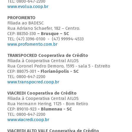
TEL: 0800-647-2200
www.evolua.coop.br
PROFOMENTO
Filiada ao BADESC
Rua Adriano Schaefer, 182 – Centro.
CEP: 88350-330
– Brusque – SC
TEL: (47) 3396-0100 - (47) 99994-4533
www.profomento.com.br
TRANSPOCRED Cooperativa de Crédito
Filiada à Cooperativa Central AILOS
Rua Coronel Pedro Demoro, 1595 - sala 5 - Estreito
CEP: 88075-301
- Florianópolis - SC
TEL: 0800-647-2200
www.transpocred.coop.br
VIACREDI Cooperativa de Crédito
Filiada à Cooperativa Central AILOS
Rua Hermann Hering, 1125 - Bom Retiro
CEP: 89010-923
- Blumenau - SC
TEL: 0800-647-2200
www.viacredi.coop.br
VIACREDI ALTO VALE Cooperativa de Crédito