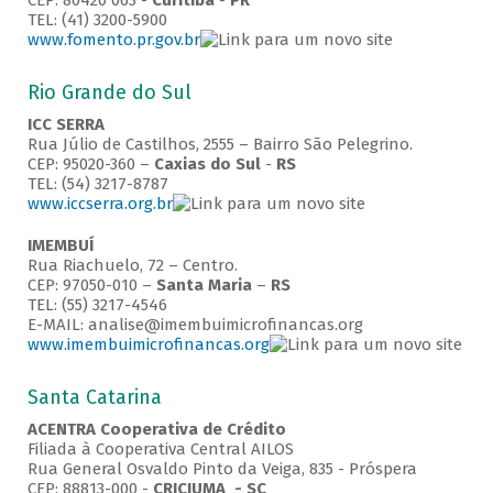
CEP: 80420 063 -
Curitiba
-
PR
TEL: (41) 3200-5900
www.fomento.pr.gov.br
Rio Grande do Sul
ICC SERRA
Rua Júlio de Castilhos, 2555 – Bairro São Pelegrino.
CEP: 95020-360 –
Caxias do Sul
-
RS
TEL: (54) 3217-8787
www.iccserra.org.br
IMEMBUÍ
Rua Riachuelo, 72 – Centro.
CEP: 97050-010 –
Santa Maria
–
RS
TEL: (55) 3217-4546
E-MAIL: analise@imembuimicrofinancas.org
www.imembuimicrofinancas.org
Santa Catarina
ACENTRA Cooperativa de Crédito
Filiada à Cooperativa Central AILOS
Rua General Osvaldo Pinto da Veiga, 835 - Próspera
CEP: 88813-000 -
CRICIUMA - SC