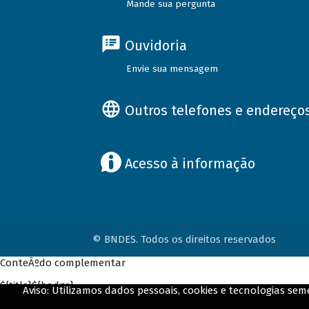
Mande sua pergunta
Ouvidoria
Envie sua mensagem
Outros telefones e endereço
Acesso à informação
© BNDES. Todos os direitos reservados
ConteÃºdo complementar
${title}
${badge}
Aviso: Utilizamos dados pessoais, cookies e tecnologias s
${loading}