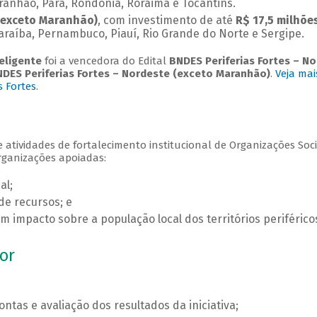
anhão, Pará, Rondônia, Roraima e Tocantins.
 (exceto Maranhão)
, com investimento de até
R$ 17,5 milhõe
Paraíba, Pernambuco, Piauí, Rio Grande do Norte e Sergipe.
teligente
foi a vencedora do Edital
BNDES Periferias Fortes – 
DES Periferias Fortes – Nordeste (exceto Maranhão)
.
Veja mai
s Fortes
.
de atividades de fortalecimento institucional de Organizações Soci
organizações apoiadas:
al;
e recursos; e
m impacto sobre a população local dos territórios periférico
or
ntas e avaliação dos resultados da iniciativa;