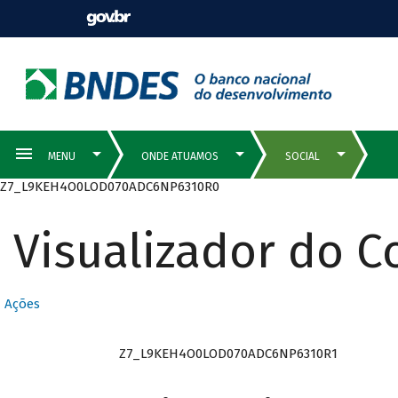
Z7_L9KEH4O0LOD070ADC6NP6310R0
Visualizador do 
Ações
Z7_L9KEH4O0LOD070ADC6NP6310R1