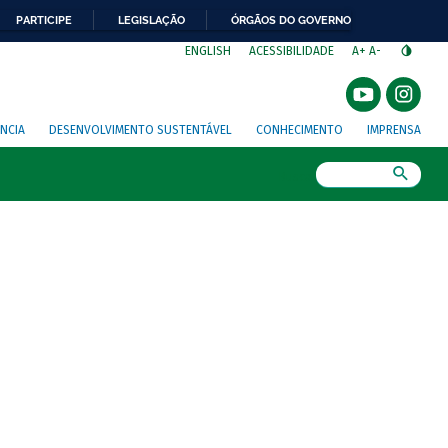
PARTICIPE
LEGISLAÇÃO
ÓRGÃOS DO GOVERNO
⁣
ENGLISH
ACESSIBILIDADE
A+
A-
NCIA
DESENVOLVIMENTO SUSTENTÁVEL
CONHECIMENTO
IMPRENSA
Busca