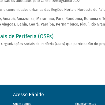
as são os adotados pelo Censo Demográfico 2022.
as e comunidades urbanas das Regiões Norte e Nordeste do País,
re, Amapá, Amazonas, Maranhão, Pará, Rondônia, Roraima e T
e Alagoas, Bahia, Ceará, Paraíba, Pernambuco, Piauí, Rio Gra
is de Periferia (OSPs)
 Organizações Sociais de Periferia (OSPs) que participarão do pr
Acesso Rápido
Quem somos
Financiamentos