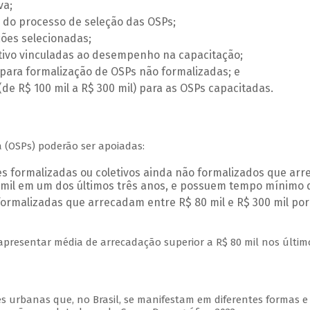
va;
 do processo de seleção das OSPs;
ões selecionadas;
ntivo vinculadas ao desempenho na capacitação;
 para formalização de OSPs não formalizadas; e
(de R$ 100 mil a R$ 300 mil) para as OSPs capacitadas.
ia (OSPs) poderão ser apoiadas:
es formalizadas ou coletivos ainda não formalizados que ar
0 mil em um dos últimos três anos, e possuem tempo mínimo 
 formalizadas que arrecadam entre R$ 80 mil e R$ 300 mil p
presentar média de arrecadação superior a R$ 80 mil nos último
es urbanas que, no Brasil, se manifestam em diferentes formas e 