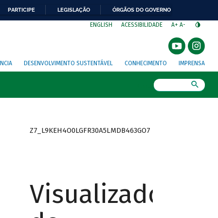
PARTICIPE
LEGISLAÇÃO
ÓRGÃOS DO GOVERNO
⁣
ENGLISH
ACESSIBILIDADE
A+
A-
NCIA
DESENVOLVIMENTO SUSTENTÁVEL
CONHECIMENTO
IMPRENSA
Busca
Z7_L9KEH4O0LGFR30A5LMDB463GO7
Visualizador