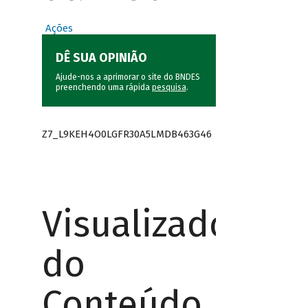
Ações
DÊ SUA OPINIÃO
Ajude-nos a aprimorar o site do BNDES
preenchendo uma rápida
pesquisa
.
Z7_L9KEH4O0LGFR30A5LMDB463G46
Visualizador
do
Conteúdo