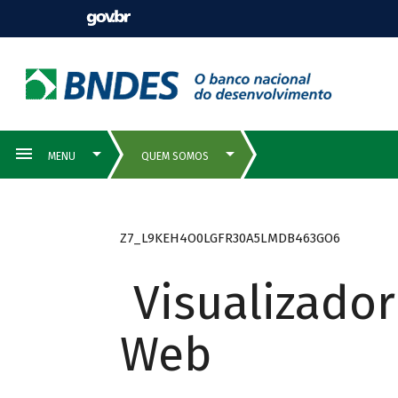
Z7_L9KEH4O0LGFR30A5LMDB463GO6
Visualizado
Web