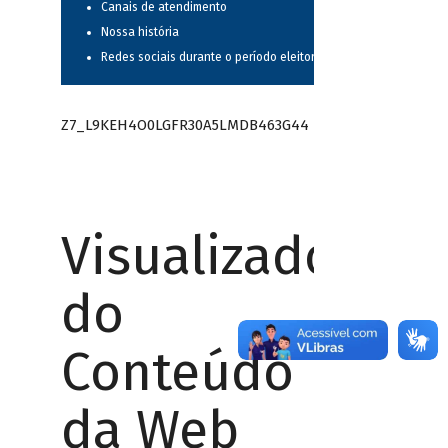
Canais de atendimento
Nossa história
Redes sociais durante o período eleitoral
Z7_L9KEH4O0LGFR30A5LMDB463G44
Visualizador
do
Conteúdo
da Web