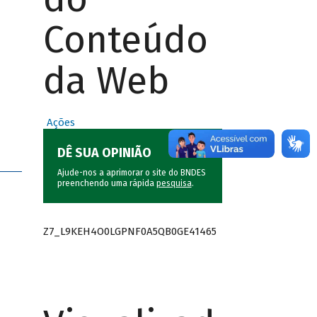
Conteúdo
da Web
Ações
DÊ SUA OPINIÃO
Ajude-nos a aprimorar o site do BNDES
preenchendo uma rápida
pesquisa
.
Z7_L9KEH4O0LGPNF0A5QB0GE41465