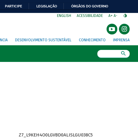
PARTICIPE
LEGISLAÇÃO
ÓRGÃOS DO GOVERNO
⁣
ENGLISH
ACESSIBILIDADE
A+
A-
NCIA
DESENVOLVIMENTO SUSTENTÁVEL
CONHECIMENTO
IMPRENSA
Busca
Z7_L9KEH4O0LGVBD0ALISLGU038C5