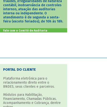
fraudes, irregularidades de natureza
contábil, inobservância de controles
internos, atuação das auditorias
interna ou independente. O
atendimento é de segunda a sexta-
feira (exceto feriados), de 10h às 18h.
Fale com o Comitê de Auditoria
PORTAL DO CLIENTE
Plataforma eletrônica para o
relacionamento direto entre o
BNDES, seus clientes e parceiros.
Módulos para Habilitação,
Financiamento, Chamadas Públicas,
Acompanhamento e Cobrança, dentre
outros.