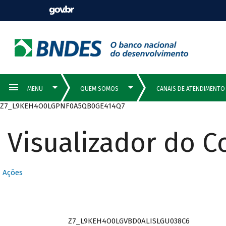
Z7_L9KEH4O0LGPNF0A5QB0GE414Q7
Visualizador do 
Ações
Z7_L9KEH4O0LGVBD0ALISLGU038C6