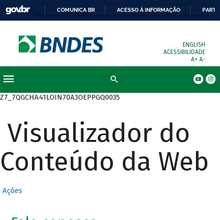
COMUNICA BR
ACESSO À INFORMAÇÃO
PARTI
ENGLISH
ACESSIBILIDADE
A+
A-
Busca
Z7_7QGCHA41LOIN70A3OEPPGQ0035
Visualizador do
Conteúdo da Web
Ações