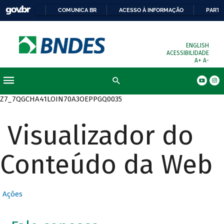
COMUNICA BR
ACESSO À INFORMAÇÃO
PARTI
ENGLISH
ACESSIBILIDADE
A+
A-
Busca
Z7_7QGCHA41LOIN70A3OEPPGQ0035
Visualizador do
Conteúdo da Web
Ações