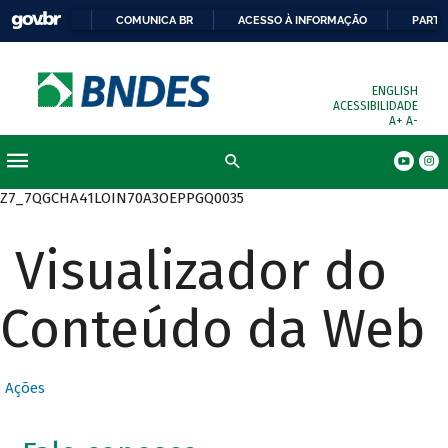
COMUNICA BR
ACESSO À INFORMAÇÃO
PARTI
ENGLISH
ACESSIBILIDADE
A+
A-
Busca
Z7_7QGCHA41LOIN70A3OEPPGQ0035
Visualizador do
Conteúdo da Web
Ações