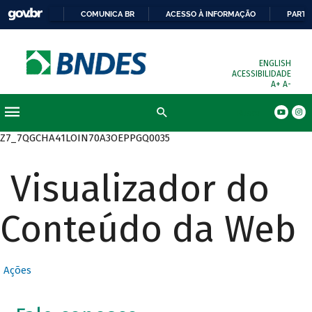
COMUNICA BR
ACESSO À INFORMAÇÃO
PARTI
ENGLISH
ACESSIBILIDADE
A+
A-
Busca
Z7_7QGCHA41LOIN70A3OEPPGQ0035
Visualizador do
Conteúdo da Web
Ações