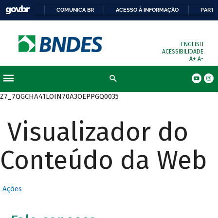
COMUNICA BR
ACESSO À INFORMAÇÃO
PARTI
ENGLISH
ACESSIBILIDADE
A+
A-
Busca
Z7_7QGCHA41LOIN70A3OEPPGQ0035
Visualizador do
Conteúdo da Web
Ações