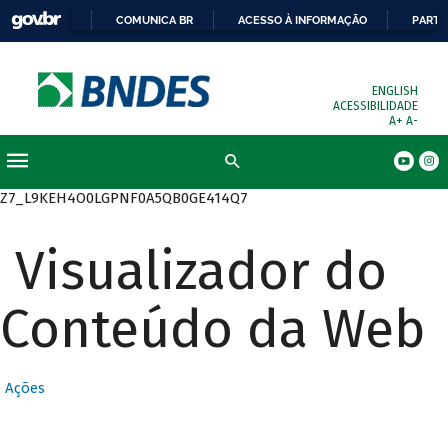
COMUNICA BR
ACESSO À INFORMAÇÃO
PARTI
ENGLISH
ACESSIBILIDADE
A+
A-
Busca
Z7_L9KEH4O0LGPNF0A5QB0GE414Q7
Visualizador do
Conteúdo da Web
Ações