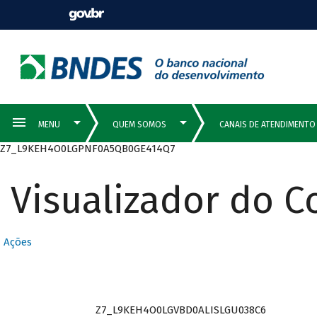
Z7_L9KEH4O0LGPNF0A5QB0GE414Q7
Visualizador do 
Ações
Z7_L9KEH4O0LGVBD0ALISLGU038C6