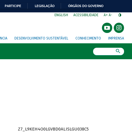
PARTICIPE
LEGISLAÇÃO
ÓRGÃOS DO GOVERNO
⁣
ENGLISH
ACESSIBILIDADE
A+
A-
NCIA
DESENVOLVIMENTO SUSTENTÁVEL
CONHECIMENTO
IMPRENSA
Busca
Z7_L9KEH4O0LGVBD0ALISLGU038C5