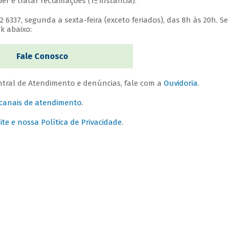
r e tratar reclamações (1ª instância).
6337, segunda a sexta-feira (exceto feriados), das 8h às 20h. Se
k abaixo:
Fale Conosco
tral de Atendimento e denúncias, fale com a
Ouvidoria
.
 canais de atendimento
.
e e nossa Política de Privacidade
.