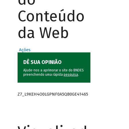
Conteúdo
da Web
Ações
DÊ SUA OPINIÃO
Ajude-nos a aprimorar o site do BNDES
preenchendo uma rápida
pesquisa
.
Z7_L9KEH4O0LGPNF0A5QB0GE41465