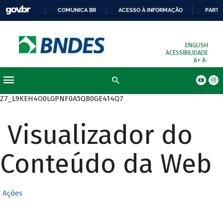
COMUNICA BR
ACESSO À INFORMAÇÃO
PARTI
ENGLISH
ACESSIBILIDADE
A+
A-
Busca
Z7_L9KEH4O0LGPNF0A5QB0GE414Q7
Visualizador do
Conteúdo da Web
Ações