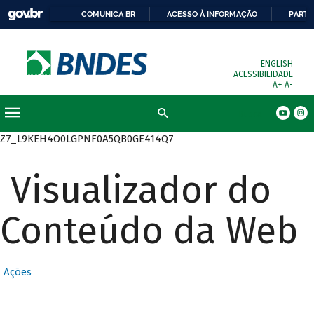
COMUNICA BR
ACESSO À INFORMAÇÃO
PARTI
ENGLISH
ACESSIBILIDADE
A+
A-
Busca
Z7_L9KEH4O0LGPNF0A5QB0GE414Q7
Visualizador do
Conteúdo da Web
Ações