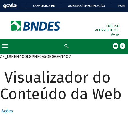
COMUNICA BR
ACESSO À INFORMAÇÃO
PARTI
ENGLISH
ACESSIBILIDADE
A+
A-
Busca
Z7_L9KEH4O0LGPNF0A5QB0GE414Q7
Visualizador do
Conteúdo da Web
Ações