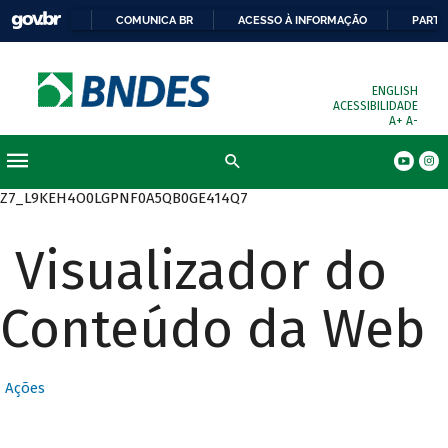
COMUNICA BR
ACESSO À INFORMAÇÃO
PARTI
ENGLISH
ACESSIBILIDADE
A+
A-
Busca
Z7_L9KEH4O0LGPNF0A5QB0GE414Q7
Visualizador do
Conteúdo da Web
Ações