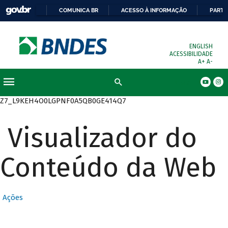
COMUNICA BR
ACESSO À INFORMAÇÃO
PARTI
ENGLISH
ACESSIBILIDADE
A+
A-
Busca
Z7_L9KEH4O0LGPNF0A5QB0GE414Q7
Visualizador do
Conteúdo da Web
Ações