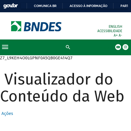
COMUNICA BR
ACESSO À INFORMAÇÃO
PARTI
ENGLISH
ACESSIBILIDADE
A+
A-
Busca
Z7_L9KEH4O0LGPNF0A5QB0GE414Q7
Visualizador do
Conteúdo da Web
Ações