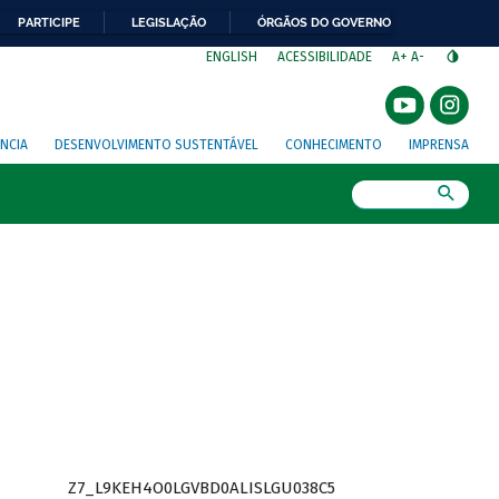
PARTICIPE
LEGISLAÇÃO
ÓRGÃOS DO GOVERNO
⁣
ENGLISH
ACESSIBILIDADE
A+
A-
NCIA
DESENVOLVIMENTO SUSTENTÁVEL
CONHECIMENTO
IMPRENSA
Busca
Z7_L9KEH4O0LGVBD0ALISLGU038C5