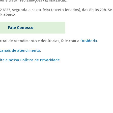
r e tratar reclamações (1ª instância).
6337, segunda a sexta-feira (exceto feriados), das 8h às 20h. Se
k abaixo:
Fale Conosco
tral de Atendimento e denúncias, fale com a
Ouvidoria
.
 canais de atendimento
.
e e nossa Política de Privacidade
.