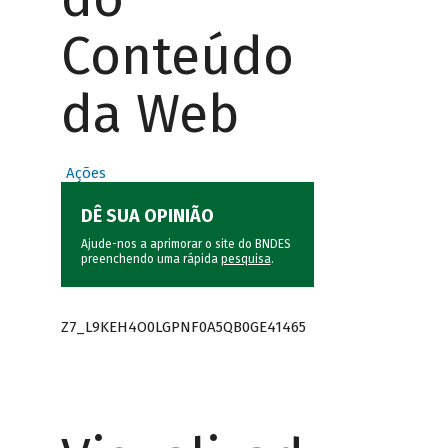
Conteúdo
da Web
Ações
DÊ SUA OPINIÃO
Ajude-nos a aprimorar o site do BNDES
preenchendo uma rápida
pesquisa
.
Z7_L9KEH4O0LGPNF0A5QB0GE41465