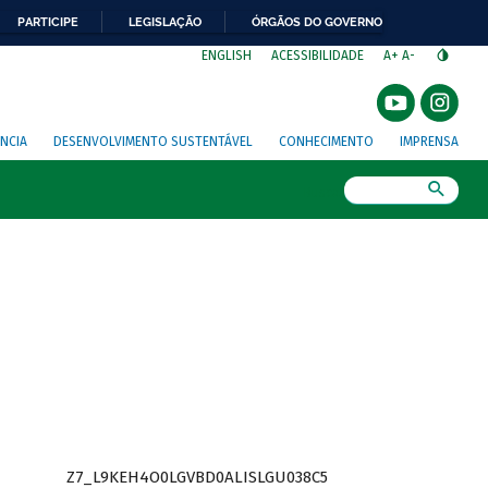
PARTICIPE
LEGISLAÇÃO
ÓRGÃOS DO GOVERNO
⁣
ENGLISH
ACESSIBILIDADE
A+
A-
NCIA
DESENVOLVIMENTO SUSTENTÁVEL
CONHECIMENTO
IMPRENSA
Busca
Z7_L9KEH4O0LGVBD0ALISLGU038C5