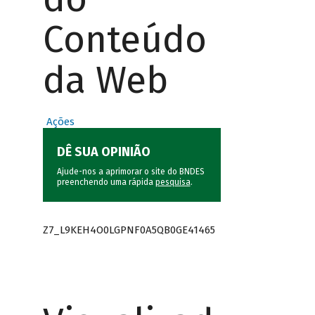
Conteúdo
da Web
Ações
DÊ SUA OPINIÃO
Ajude-nos a aprimorar o site do BNDES
preenchendo uma rápida
pesquisa
.
Z7_L9KEH4O0LGPNF0A5QB0GE41465