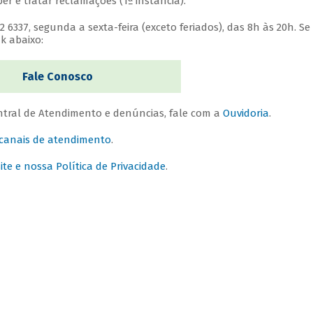
r e tratar reclamações (1ª instância).
6337, segunda a sexta-feira (exceto feriados), das 8h às 20h. Se
k abaixo:
Fale Conosco
tral de Atendimento e denúncias, fale com a
Ouvidoria
.
 canais de atendimento
.
e e nossa Política de Privacidade
.