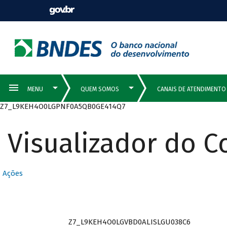
Z7_L9KEH4O0LGPNF0A5QB0GE414Q7
Visualizador do 
Ações
Z7_L9KEH4O0LGVBD0ALISLGU038C6