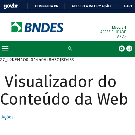
COMUNICA BR
ACESSO À INFORMAÇÃO
PARTI
ENGLISH
ACESSIBILIDADE
A+
A-
Busca
Z7_L9KEH4O0L04440AL8H3OJBD433
Visualizador do
Conteúdo da Web
Ações