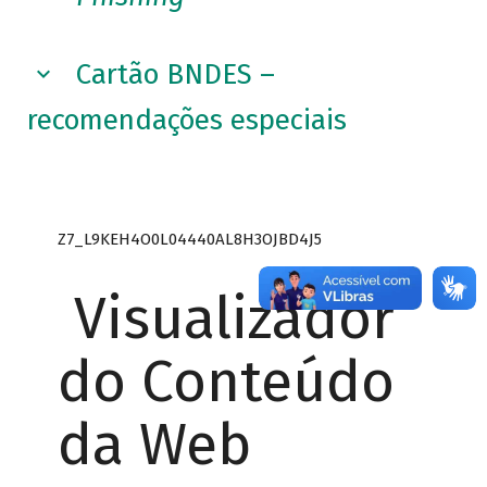
Cartão BNDES –
recomendações especiais
Z7_L9KEH4O0L04440AL8H3OJBD4J5
Visualizador
do Conteúdo
da Web