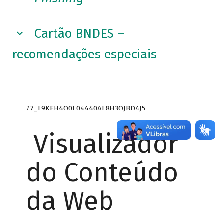
Cartão BNDES –
recomendações especiais
Z7_L9KEH4O0L04440AL8H3OJBD4J5
Visualizador
do Conteúdo
da Web