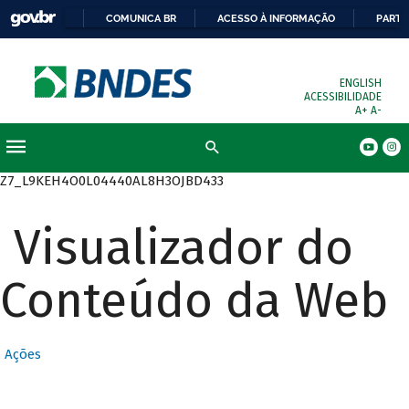
COMUNICA BR
ACESSO À INFORMAÇÃO
PARTI
ENGLISH
ACESSIBILIDADE
A+
A-
Busca
Z7_L9KEH4O0L04440AL8H3OJBD433
Visualizador do
Conteúdo da Web
Ações