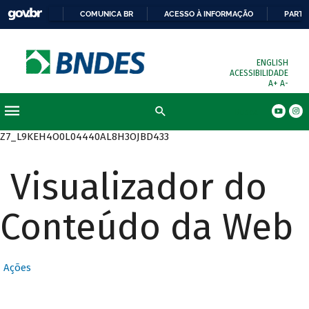
COMUNICA BR
ACESSO À INFORMAÇÃO
PARTI
ENGLISH
ACESSIBILIDADE
A+
A-
Busca
Z7_L9KEH4O0L04440AL8H3OJBD433
Visualizador do
Conteúdo da Web
Ações