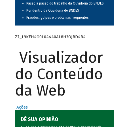
Passo a passo do trabalho da Ouvidoria do BNDES
Por dentro da Ouvidoria do BNDES
Fraudes, golpes e problemas frequentes
Z7_L9KEH4O0L04440AL8H3OJBD4B4
Visualizador
do Conteúdo
da Web
Ações
DÊ SUA OPINIÃO