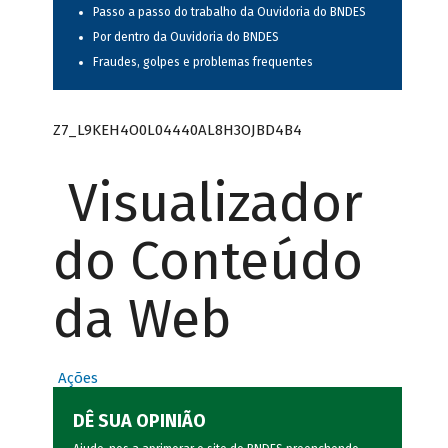
Passo a passo do trabalho da Ouvidoria do BNDES
Por dentro da Ouvidoria do BNDES
Fraudes, golpes e problemas frequentes
Z7_L9KEH4O0L04440AL8H3OJBD4B4
Visualizador
do Conteúdo
da Web
Ações
DÊ SUA OPINIÃO