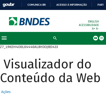
COMUNICA BR
ACESSO À INFORMAÇÃO
PARTI
ENGLISH
ACESSIBILIDADE
A+
A-
Busca
Z7_L9KEH4O0L04440AL8H3OJBD433
Visualizador do
Conteúdo da Web
Ações