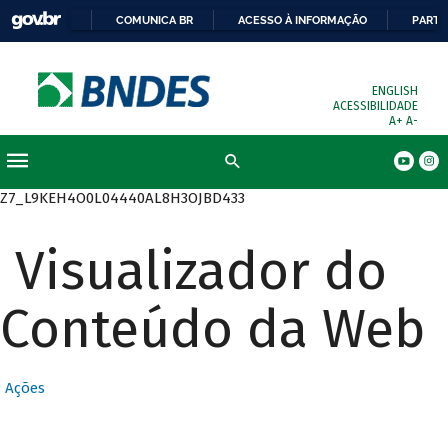
COMUNICA BR
ACESSO À INFORMAÇÃO
PARTI
ENGLISH
ACESSIBILIDADE
A+
A-
Busca
Z7_L9KEH4O0L04440AL8H3OJBD433
Visualizador do
Conteúdo da Web
Ações