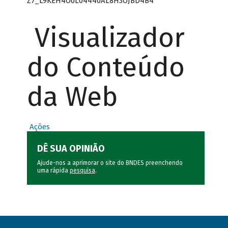
Z7_L9KEH4O0L04440AL8H3OJBD4B4
Visualizador
do Conteúdo
da Web
Ações
DÊ SUA OPINIÃO
Ajude-nos a aprimorar o site do BNDES preenchendo
uma rápida
pesquisa
.