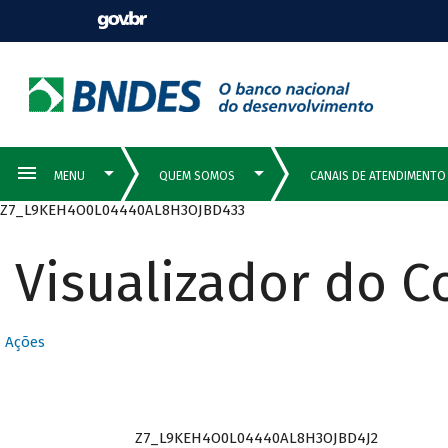
Z7_L9KEH4O0L04440AL8H3OJBD433
Visualizador do 
Ações
Z7_L9KEH4O0L04440AL8H3OJBD4J2