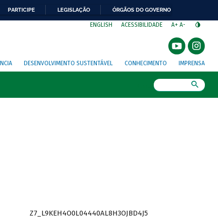
PARTICIPE
LEGISLAÇÃO
ÓRGÃOS DO GOVERNO
⁣
ENGLISH
ACESSIBILIDADE
A+
A-
NCIA
DESENVOLVIMENTO SUSTENTÁVEL
CONHECIMENTO
IMPRENSA
Busca
Z7_L9KEH4O0L04440AL8H3OJBD4J5