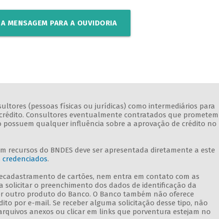
A MENSAGEM PARA A OUVIDORIA
ltores (pessoas físicas ou jurídicas) como intermediários para
 de crédito. Consultores eventualmente contratados que prometem
ão possuem qualquer influência sobre a aprovação de crédito no
om recursos do BNDES deve ser apresentada diretamente a este
s credenciados
.
 recadastramento de cartões, nem entra em contato com as
a solicitar o preenchimento dos dados de identificação da
r outro produto do Banco. O Banco também não oferece
to por e-mail. Se receber alguma solicitação desse tipo, não
arquivos anexos ou clicar em links que porventura estejam no