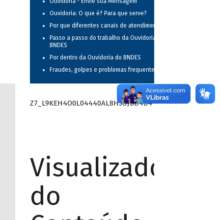
Ouvidoria - Envie sua Mensagem
Ouvidoria: O que é? Para que serve?
Por que diferentes canais de atendimento?
Passo a passo do trabalho da Ouvidoria do
BNDES
Por dentro da Ouvidoria do BNDES
Fraudes, golpes e problemas frequentes
Z7_L9KEH4O0L04440AL8H3OJBD4B4
Visualizador
do