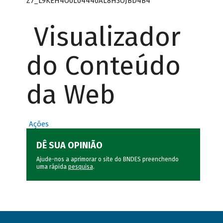
Z7_L9KEH4O0L04440AL8H3OJBD4B4
Visualizador
do Conteúdo
da Web
Ações
DÊ SUA OPINIÃO
Ajude-nos a aprimorar o site do BNDES preenchendo
uma rápida
pesquisa
.