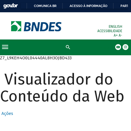
COMUNICA BR
ACESSO À INFORMAÇÃO
PARTI
ENGLISH
ACESSIBILIDADE
A+
A-
Busca
Z7_L9KEH4O0L04440AL8H3OJBD433
Visualizador do
Conteúdo da Web
Ações