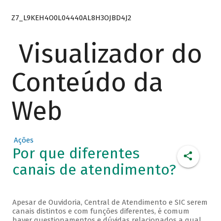
Z7_L9KEH4O0L04440AL8H3OJBD4J2
Visualizador do
Conteúdo da
Web
Ações
Por que diferentes
canais de atendimento?
Apesar de Ouvidoria, Central de Atendimento e SIC serem
canais distintos e com funções diferentes, é comum
haver questionamentos e dúvidas relacionados a qual