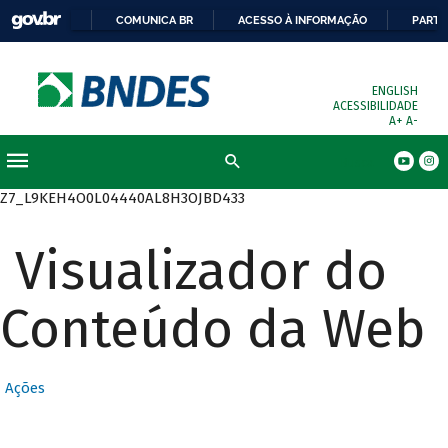
COMUNICA BR
ACESSO À INFORMAÇÃO
PARTI
ENGLISH
ACESSIBILIDADE
A+
A-
Busca
Z7_L9KEH4O0L04440AL8H3OJBD433
Visualizador do
Conteúdo da Web
Ações