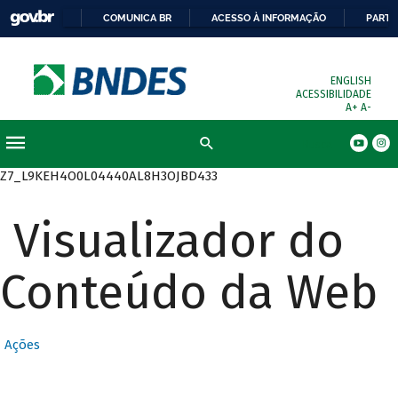
COMUNICA BR
ACESSO À INFORMAÇÃO
PARTI
ENGLISH
ACESSIBILIDADE
A+
A-
Busca
Z7_L9KEH4O0L04440AL8H3OJBD433
Visualizador do
Conteúdo da Web
Ações