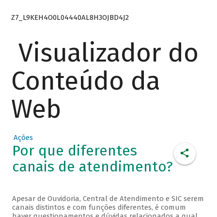
Z7_L9KEH4O0L04440AL8H3OJBD4J2
Visualizador do
Conteúdo da
Web
Ações
Por que diferentes
canais de atendimento?
Apesar de Ouvidoria, Central de Atendimento e SIC serem
canais distintos e com funções diferentes, é comum
haver questionamentos e dúvidas relacionados a qual