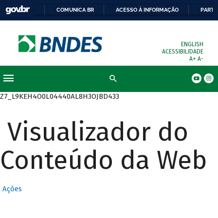
COMUNICA BR
ACESSO À INFORMAÇÃO
PARTI
ENGLISH
ACESSIBILIDADE
A+
A-
Busca
Z7_L9KEH4O0L04440AL8H3OJBD433
Visualizador do
Conteúdo da Web
Ações