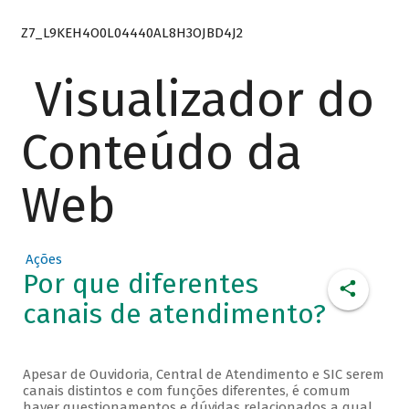
Z7_L9KEH4O0L04440AL8H3OJBD4J2
Visualizador do
Conteúdo da
Web
Ações
Por que diferentes
canais de atendimento?
Apesar de Ouvidoria, Central de Atendimento e SIC serem
canais distintos e com funções diferentes, é comum
haver questionamentos e dúvidas relacionados a qual