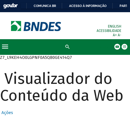
COMUNICA BR
ACESSO À INFORMAÇÃO
PARTI
ENGLISH
ACESSIBILIDADE
A+
A-
Busca
Z7_L9KEH4O0LGPNF0A5QB0GE414Q7
Visualizador do
Conteúdo da Web
Ações