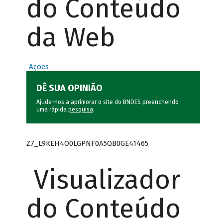
do Conteúdo
da Web
Ações
DÊ SUA OPINIÃO
Ajude-nos a aprimorar o site do BNDES preenchendo
uma rápida
pesquisa
.
Z7_L9KEH4O0LGPNF0A5QB0GE41465
Visualizador
do Conteúdo