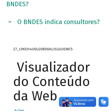
BNDES?
O BNDES indica consultores?
Z7_L9KEH4O0LGVBD0ALISLGU038C5
Visualizador
do Conteúdo
da Web
Ações