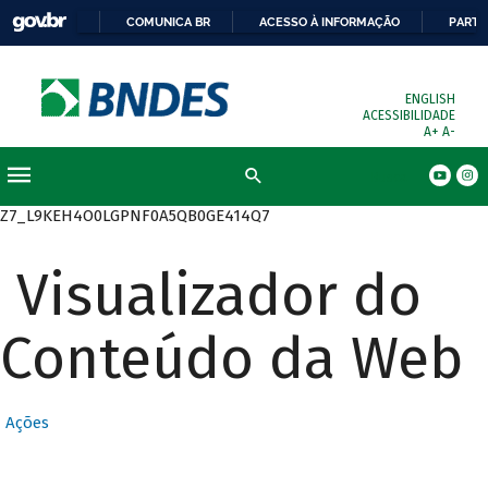
COMUNICA BR
ACESSO À INFORMAÇÃO
PARTI
ENGLISH
ACESSIBILIDADE
A+
A-
Busca
Z7_L9KEH4O0LGPNF0A5QB0GE414Q7
Visualizador do
Conteúdo da Web
Ações