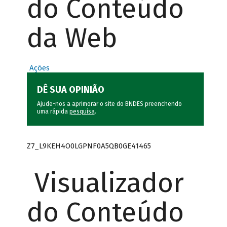
do Conteúdo
da Web
Ações
DÊ SUA OPINIÃO
Ajude-nos a aprimorar o site do BNDES preenchendo
uma rápida
pesquisa
.
Z7_L9KEH4O0LGPNF0A5QB0GE41465
Visualizador
do Conteúdo