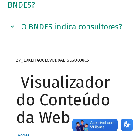
BNDES?
O BNDES indica consultores?
Z7_L9KEH4O0LGVBD0ALISLGU038C5
Visualizador
do Conteúdo
da Web
Ações