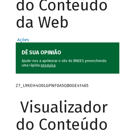
do Conteúdo
da Web
Ações
DÊ SUA OPINIÃO
Ajude-nos a aprimorar o site do BNDES preenchendo
uma rápida
pesquisa
.
Z7_L9KEH4O0LGPNF0A5QB0GE41465
Visualizador
do Conteúdo