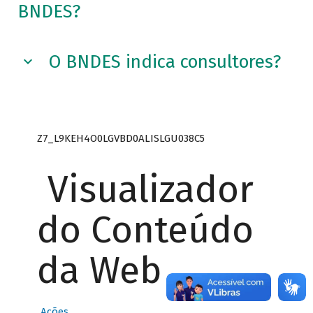
BNDES?
O BNDES indica consultores?
Z7_L9KEH4O0LGVBD0ALISLGU038C5
Visualizador
do Conteúdo
da Web
Ações