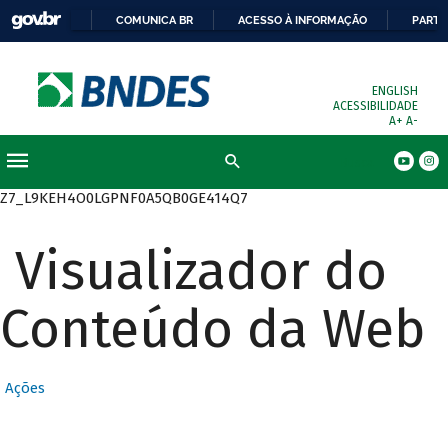
COMUNICA BR
ACESSO À INFORMAÇÃO
PARTI
ENGLISH
ACESSIBILIDADE
A+
A-
Busca
Z7_L9KEH4O0LGPNF0A5QB0GE414Q7
Visualizador do
Conteúdo da Web
Ações