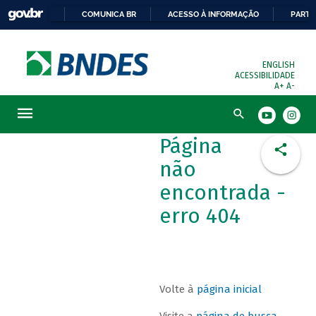
COMUNICA BR
ACESSO À INFORMAÇÃO
PARTI
ENGLISH
ACESSIBILIDADE
A+
A-
Busca
Página
não
encontrada -
erro 404
Volte à
página inicial
Visite a
página de busca