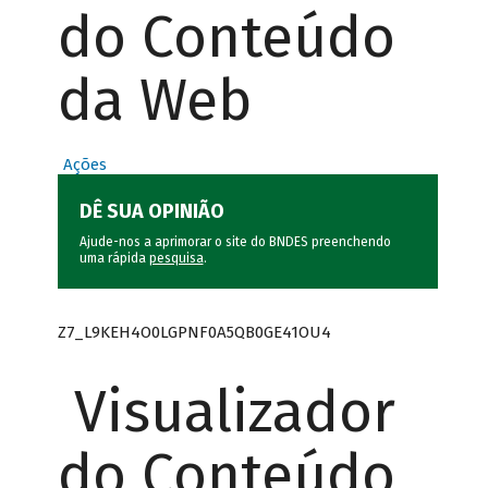
do Conteúdo
da Web
Ações
DÊ SUA OPINIÃO
Ajude-nos a aprimorar o site do BNDES preenchendo
uma rápida
pesquisa
.
Z7_L9KEH4O0LGPNF0A5QB0GE41OU4
Visualizador
do Conteúdo