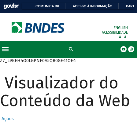
COMUNICA BR
ACESSO À INFORMAÇÃO
PARTI
ENGLISH
ACESSIBILIDADE
A+
A-
Busca
Z7_L9KEH4O0LGPNF0A5QB0GE41OE4
Visualizador do
Conteúdo da Web
Ações