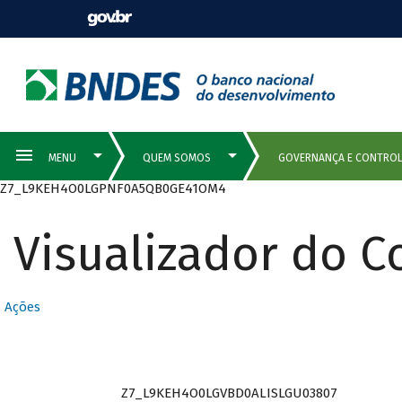
Z7_L9KEH4O0LGPNF0A5QB0GE41OM4
Visualizador do 
Ações
Z7_L9KEH4O0LGVBD0ALISLGU03807