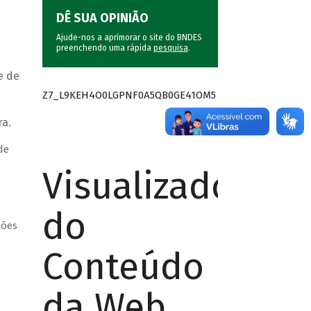
DÊ SUA OPINIÃO
Ajude-nos a aprimorar o site do BNDES
preenchendo uma rápida
pesquisa
.
e de
Z7_L9KEH4O0LGPNF0A5QB0GE41OM5
ra.
de
Visualizador
do
ções
Conteúdo
da Web