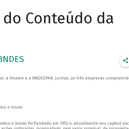
r do Conteúdo da
 BNDES
ais: a Finame e a BNDESPAR. Juntas, as três empresas compreen
co e Social
co e Social foi fundado em 1952 e, atualmente seu capital soc
2 ações ordinárias, nominativas, sem valor nominal, de propried