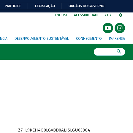
PARTICIPE
LEGISLAÇÃO
ÓRGÃOS DO GOVERNO
⁣
ENGLISH
ACESSIBILIDADE
A+
A-
NCIA
DESENVOLVIMENTO SUSTENTÁVEL
CONHECIMENTO
IMPRENSA
Busca
Z7_L9KEH4O0LGVBD0ALISLGU038G4