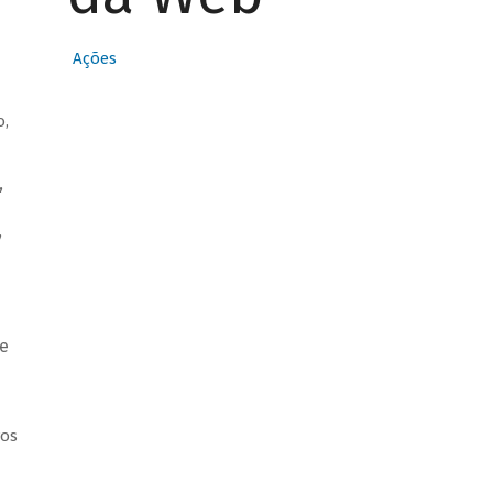
Ações
o,
,
,
e
vos