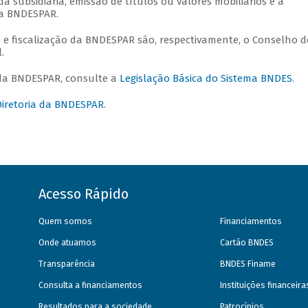
da subsidiária, emissão de títulos ou valores mobiliários e a
da BNDESPAR.
 e fiscalização da BNDESPAR são, respectivamente, o Conselho d
l.
 da BNDESPAR, consulte a
Legislação Básica do Sistema BNDES
.
Diretoria da BNDESPAR
.
Acesso Rápido
Quem somos
Financiamentos
Onde atuamos
Cartão BNDES
Transparência
BNDES Finame
Consulta a financiamentos
Instituições financeir
Resultados para a sociedade
Patrocínios