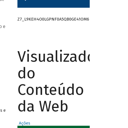
Z7_L9KEH4O0LGPNF0A5QB0GE41OM6
o e
Visualizador
do
Conteúdo
da Web
s e
Ações