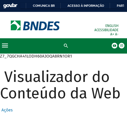
COMUNICA BR
ACESSO À INFORMAÇÃO
PARTI
ENGLISH
ACESSIBILIDADE
A+
A-
Busca
Z7_7QGCHA41LODH60A3OQA8RN1OR1
Visualizador do
Conteúdo da Web
Ações