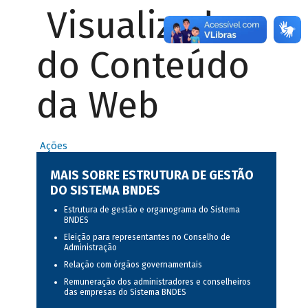
Visualizador
do Conteúdo
da Web
Ações
MAIS SOBRE ESTRUTURA DE GESTÃO
DO SISTEMA BNDES
Estrutura de gestão e organograma do Sistema
BNDES
Eleição para representantes no Conselho de
Administração
Relação com órgãos governamentais
Remuneração dos administradores e conselheiros
das empresas do Sistema BNDES