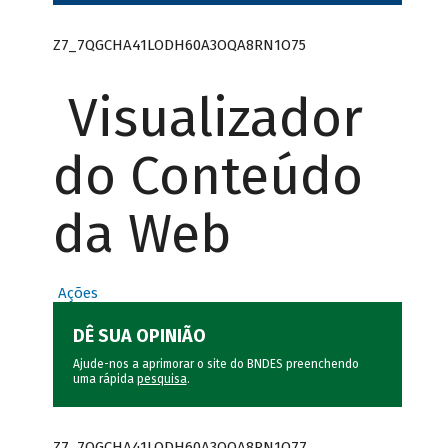
Z7_7QGCHA41LODH60A3OQA8RN1O75
Visualizador
do Conteúdo
da Web
Ações
DÊ SUA OPINIÃO
Ajude-nos a aprimorar o site do BNDES preenchendo
uma rápida
pesquisa
.
Z7_7QGCHA41LODH60A3OQA8RN1O77