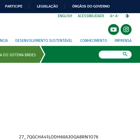
PARTICIPE
LEGISLAÇÃO
ÓRGÃOS DO GOVERNO
⁣
ENGLISH
ACESSIBILIDADE
A+
A-
NCIA
DESENVOLVIMENTO SUSTENTÁVEL
CONHECIMENTO
IMPRENSA
Busca
Z7_7QGCHA41LODH60A3OQA8RN1O76