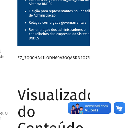
Sistema BNDES
Eleição para representantes no Conselho
de Administração
Relação com órgãos governamentais
Remuneração dos administradores e
conselheiros das empresas do Sistema
BNDES
l
ade
Z7_7QGCHA41LODH60A3OQA8RN1O75
Visualizador
do
s. O
r