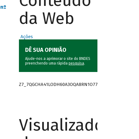
Conteúdo
 nº
da Web
Ações
DÊ SUA OPINIÃO
Ajude-nos a aprimorar o site do BNDES
preenchendo uma rápida
pesquisa
.
Z7_7QGCHA41LODH60A3OQA8RN1O77
Visualizador