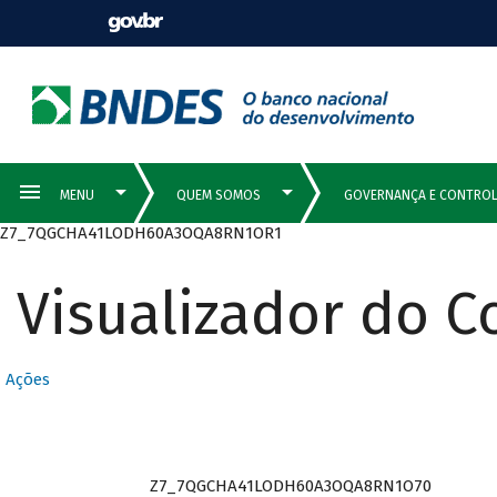
Z7_7QGCHA41LODH60A3OQA8RN1OR1
Visualizador do 
Ações
Z7_7QGCHA41LODH60A3OQA8RN1O70