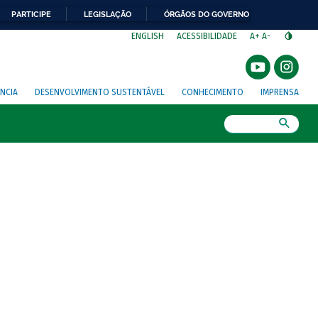
PARTICIPE
LEGISLAÇÃO
ÓRGÃOS DO GOVERNO
⁣
ENGLISH
ACESSIBILIDADE
A+
A-
NCIA
DESENVOLVIMENTO SUSTENTÁVEL
CONHECIMENTO
IMPRENSA
Busca