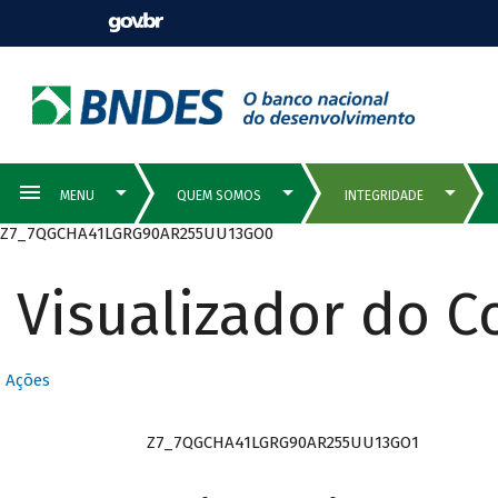
Z7_7QGCHA41LGRG90AR255UU13GO0
Visualizador do 
Ações
Z7_7QGCHA41LGRG90AR255UU13GO1