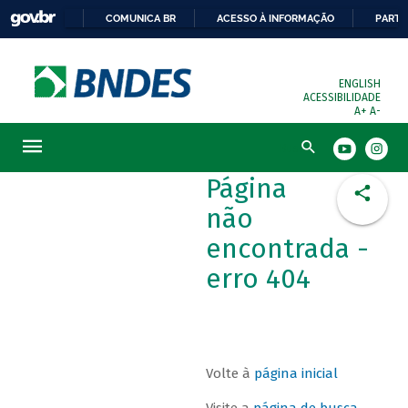
COMUNICA BR
ACESSO À INFORMAÇÃO
PARTI
ENGLISH
ACESSIBILIDADE
A+
A-
Busca
Página
não
encontrada -
erro 404
Volte à
página inicial
Visite a
página de busca