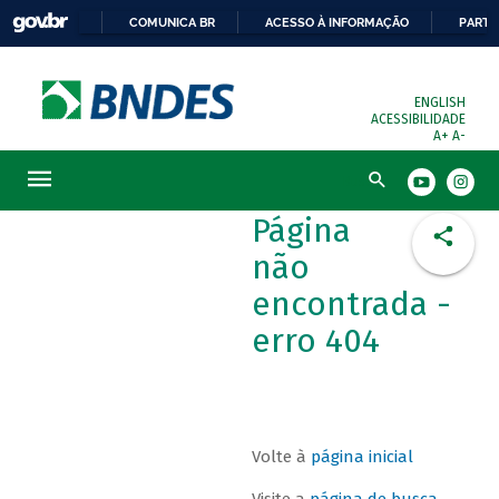
COMUNICA BR
ACESSO À INFORMAÇÃO
PARTI
ENGLISH
ACESSIBILIDADE
A+
A-
Busca
Página
não
encontrada -
erro 404
Volte à
página inicial
Visite a
página de busca