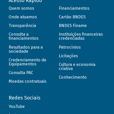
Acesso Rápido
Quem somos
Financiamentos
Onde atuamos
Cartão BNDES
Transparência
BNDES Finame
Consulta a
Instituições financeiras
financiamentos
credenciadas
Resultados para a
Patrocínios
sociedade
Licitações
Credenciamento de
Equipamentos
Cultura e economia
criativa
Consulta PAC
Conhecimento
Moedas contratuais
Redes Sociais
YouTube