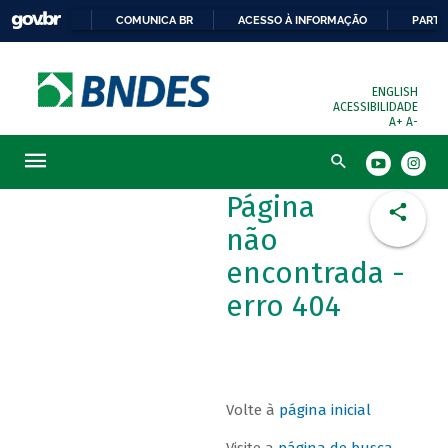
COMUNICA BR
ACESSO À INFORMAÇÃO
PARTI
ENGLISH
ACESSIBILIDADE
A+
A-
Busca
Página
não
encontrada -
erro 404
Volte à
página inicial
Visite a
página de busca