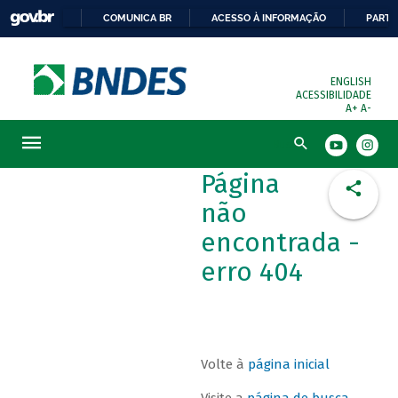
COMUNICA BR
ACESSO À INFORMAÇÃO
PARTI
ENGLISH
ACESSIBILIDADE
A+
A-
Busca
Página
não
encontrada -
erro 404
Volte à
página inicial
Visite a
página de busca