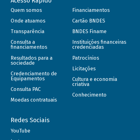
Acesso Rápido
Quem somos
Financiamentos
Onde atuamos
Cartão BNDES
Transparência
BNDES Finame
Consulta a
Instituições financeiras
financiamentos
credenciadas
Resultados para a
Patrocínios
sociedade
Licitações
Credenciamento de
Equipamentos
Cultura e economia
criativa
Consulta PAC
Conhecimento
Moedas contratuais
Redes Sociais
YouTube