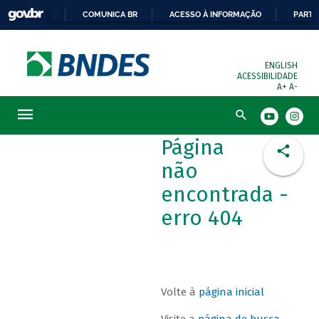
COMUNICA BR
ACESSO À INFORMAÇÃO
PARTI
ENGLISH
ACESSIBILIDADE
A+
A-
Busca
Página
não
encontrada -
erro 404
Volte à
página inicial
Visite a
página de busca