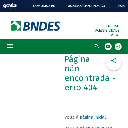
COMUNICA BR
ACESSO À INFORMAÇÃO
PARTI
ENGLISH
ACESSIBILIDADE
A+
A-
Busca
Página
não
encontrada -
erro 404
Volte à
página inicial
Visite a
página de busca