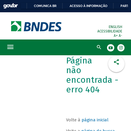
COMUNICA BR
ACESSO À INFORMAÇÃO
PARTI
ENGLISH
ACESSIBILIDADE
A+
A-
Busca
Página
não
encontrada -
erro 404
Volte à
página inicial
Visite a
página de busca