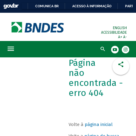
COMUNICA BR
ACESSO À INFORMAÇÃO
PARTI
ENGLISH
ACESSIBILIDADE
A+
A-
Busca
Página
não
encontrada -
erro 404
Volte à
página inicial
Visite a
página de busca