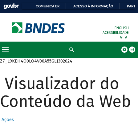
COMUNICA BR
ACESSO À INFORMAÇÃO
PARTI
ENGLISH
ACESSIBILIDADE
A+
A-
Busca
Z7_L9KEH4O0LO4V00A55GLJ302024
Visualizador do
Conteúdo da Web
Ações