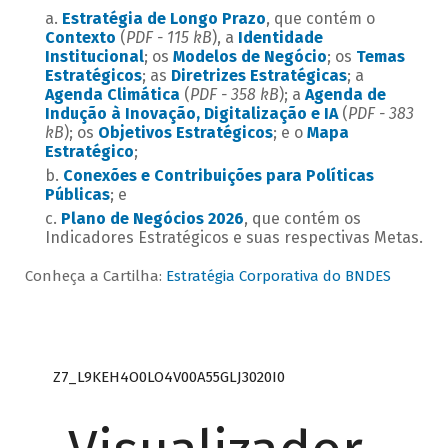
Estratégia de Longo Prazo
, que contém o
Contexto
(
PDF - 115 kB
), a
Identidade
Institucional
; os
Modelos de Negócio
; os
Temas
Estratégicos
; as
Diretrizes Estratégicas
; a
Agenda Climática
(
PDF - 358 kB
); a
Agenda de
Indução à Inovação, Digitalização e IA
(
PDF - 383
kB
); os
Objetivos Estratégicos
; e o
Mapa
Estratégico
;
Conexões e Contribuições para Políticas
Públicas
; e
Plano de Negócios 2026
, que contém os
Indicadores Estratégicos e suas respectivas Metas.
Conheça a Cartilha:
Estratégia Corporativa do BNDES
Z7_L9KEH4O0LO4V00A55GLJ3020I0