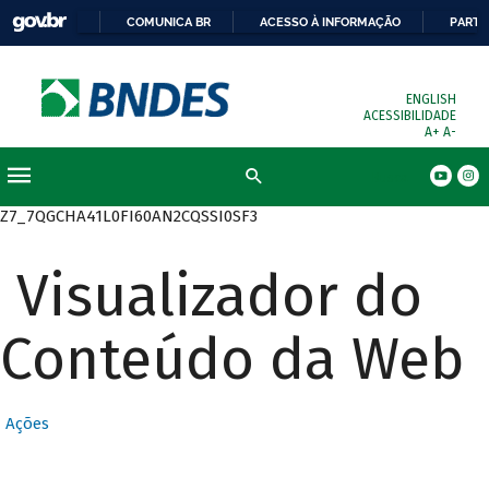
COMUNICA BR
ACESSO À INFORMAÇÃO
PARTI
ENGLISH
ACESSIBILIDADE
A+
A-
Busca
Z7_7QGCHA41L0FI60AN2CQSSI0SF3
Visualizador do
Conteúdo da Web
Ações