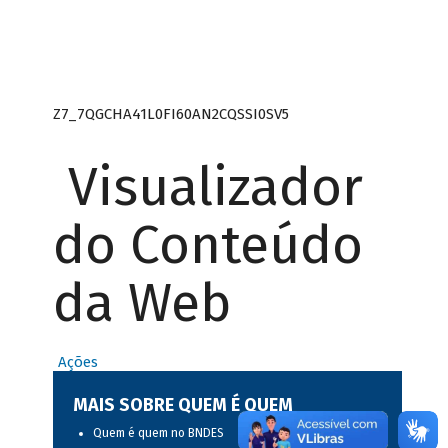
Z7_7QGCHA41L0FI60AN2CQSSI0SV5
Visualizador
do Conteúdo
da Web
Ações
MAIS SOBRE QUEM É QUEM
Quem é quem no BNDES